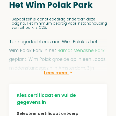
Het Wim Polak Park
Bepaal zelf je donatiebedrag onderaan deze
pagina. Het minimum bedrag voor instandhouding
van dit park is €25.
Ter nagedachtenis aan Wim Polak is het
Wim Polak Park in het
Ramat Menashe Park
geplant. Wim Polak groeide op in een Joods
middenstandsgezin in Amsterdam. Zijn
ouders werden tijdens de Tweede
Wereldoorlog vermoord en hijzelf zat
ondergedoken in Twente. Hij zat in het
Kies certificaat en vul de
gegevens in
verzet als medewerker bij de illegale krant
Het Parool. Na de oorlog was hij journalist bij
Selecteer certificaat ontwerp