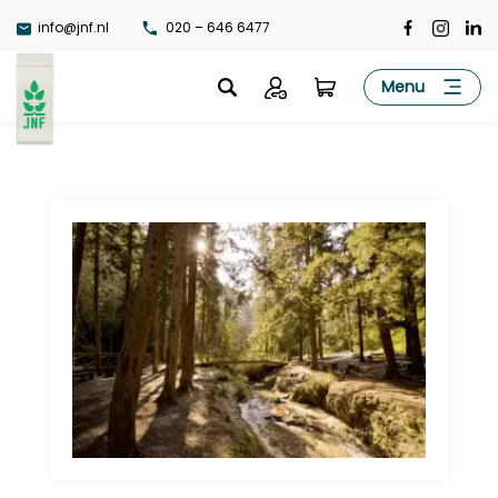
Ga
info@jnf.nl
020 – 646 6477
naar
de
JNF
Menu
inhoud