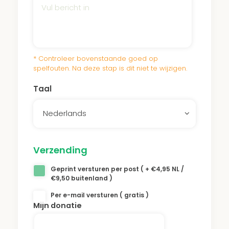
Museum
, het zionisme en Israël. Tijdens zijn
vakantie in Israël overleed hij. Er werd
besloten een park bij Pardes Channa op te
* Controleer bovenstaande goed op
richten op zijn naam, als een blijvend
spelfouten. Na deze stap is dit niet te wijzigen.
monument aan de inspirerende man Wim
Taal
Polak.
Nederlands
Het continue onderhoud van onze bossen
en
parken
zorgt ervoor dat de bomen de
Verzending
hitte en droogte overleven. Een donatie aan
Geprint versturen per post ( + €4,95 NL /
€9,50 buitenland )
het Wim Polak park draagt bij aan dit
Per e-mail versturen ( gratis )
onderhoud.
Mijn donatie