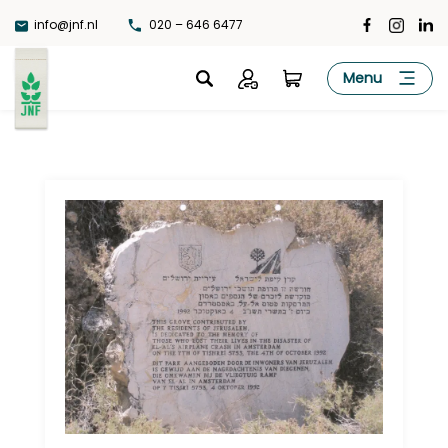
Ga
info@jnf.nl
020 – 646 6477
naar
de
JNF
Menu
inhoud