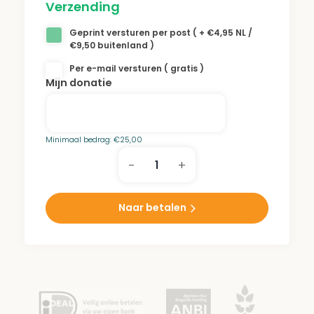
Verzending
Het continue onderhoud van onze bossen
Geprint versturen per post ( + €4,95 NL /
en parken zorgt ervoor dat de bomen de
€9,50 buitenland )
hitte en droogte overleven. Een donatie aan
Per e-mail versturen ( gratis )
Mijn donatie
het Bijlmerwoud draagt bij aan dit
onderhoud.
Minimaal bedrag:
€
25,00
-
+
Bijlmerwoud
aantal
Naar betalen