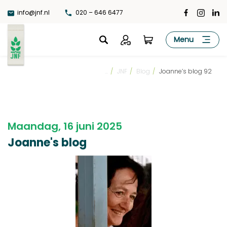
Ga
info@jnf.nl
020 – 646 6477
naar
de
JNF
Menu
inhoud
...
/
JNF
/
Blog
/
Joanne’s blog 92
Maandag, 16 juni 2025
Joanne's blog