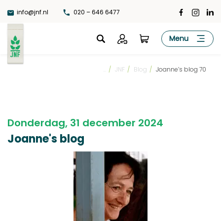
Ga
info@jnf.nl
020 – 646 6477
naar
de
JNF
Menu
inhoud
...
/
JNF
/
Blog
/
Joanne’s blog 70
Donderdag, 31 december 2024
Joanne's blog