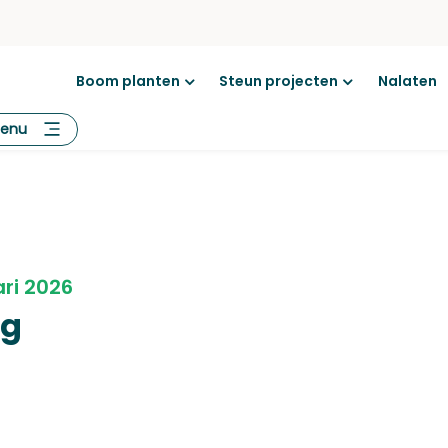
Boom planten
Steun projecten
Nalaten
Open
Open
menu
menu
enu
ri 2026
og