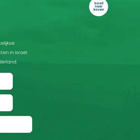
Scroll
naar
boven
elijkse
ten in Israël
derland.