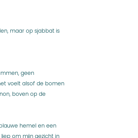
en, maar op sjabbat is
 stemmen, geen
n het voelt alsof de bomen
banon, boven op de
d blauwe hemel en een
liep om mijn gezicht in