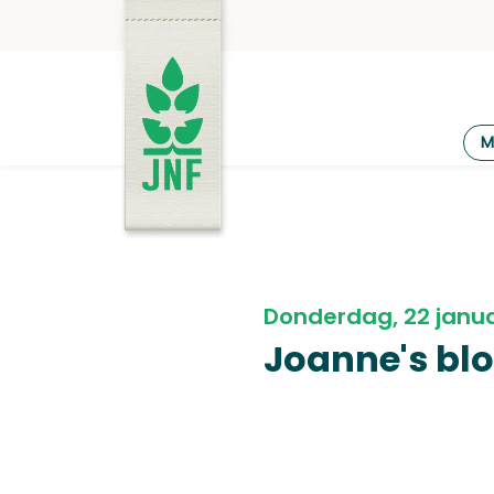
Ga
naar
de
inhoud
JNF
M
Donderdag, 22 janua
Joanne's bl