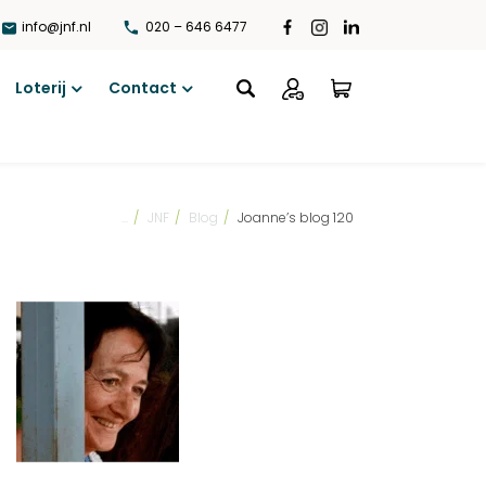
info@jnf.nl
020 – 646 6477
Loterij
Contact
Open
Open
menu
menu
...
/
JNF
/
Blog
/
Joanne’s blog 120