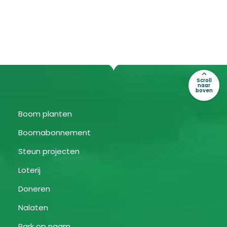
Scroll
naar
boven
Boom planten
Boomabonnement
Steun projecten
Loterij
Doneren
Nalaten
Park op naam