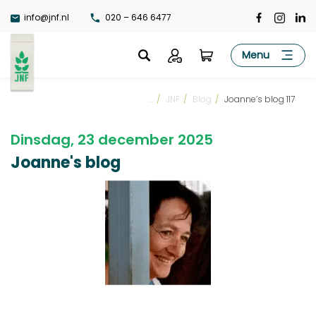
Ga
info@jnf.nl
020 – 646 6477
naar
de
JNF
Menu
inhoud
...
/
JNF
/
Blog
/
Joanne’s blog 117
Dinsdag, 23 december 2025
Joanne's blog