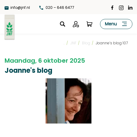
Ga
info@jnf.nl
020 – 646 6477
naar
de
JNF
Menu
inhoud
...
/
JNF
/
Blog
/
Joanne’s blog 107
Maandag, 6 oktober 2025
Joanne's blog