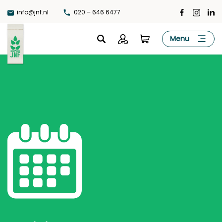
Ga
info@jnf.nl
020 – 646 6477
naar
de
JNF
Menu
inhoud