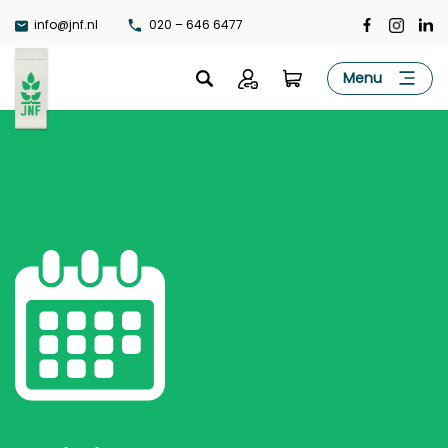
Ga
info@jnf.nl
020 – 646 6477
naar
de
JNF
Menu
inhoud