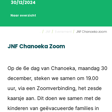
30/12/2024
Naar overzicht
...
/
JNF
/
Evenement
/
JNF Chanoeka zoom
JNF Chanoeka Zoom
Op de 6e dag van
Chanoeka
, maandag 30
december,
steken we samen om 19.00
uur
, via een Zoomverbinding, het zesde
kaarsje aan. Dit doen we samen
met
de
kinderen van geëvacueerde families in