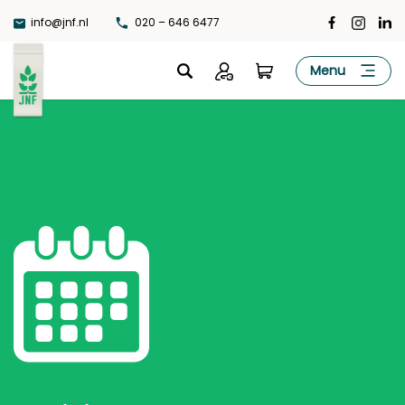
Ga
info@jnf.nl
020 – 646 6477
naar
de
JNF
Menu
inhoud