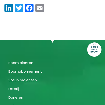
LinkedIn
Twitter
Facebook
Email
Scroll
naar
boven
Boom planten
Boomabonnement
Steun projecten
Loterij
Doneren