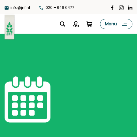
Ga
info@jnf.nl
020 – 646 6477
naar
de
JNF
Menu
inhoud