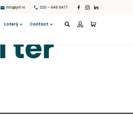
info@jnf.nl
020 – 646 6477
Loterij
Contact
Open
Open
l ter
menu
menu