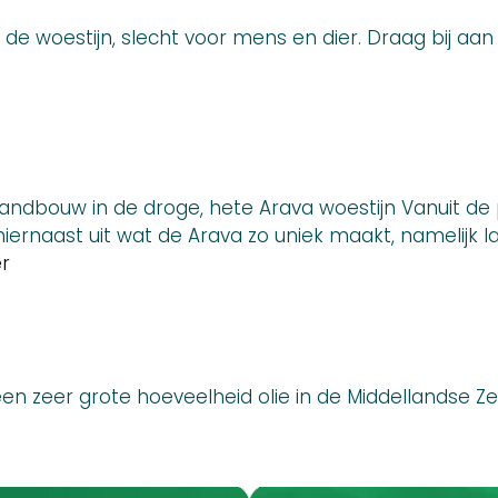
 de woestijn, slecht voor mens en dier. Draag bij aan
21Landbouw in de droge, hete Arava woestijn Vanuit de
 hiernaast uit wat de Arava zo uniek maakt, namelijk
Landbouw
r
in
de
bijzondere
Arava
een zeer grote hoeveelheid olie in de Middellandse Ze
woestijn