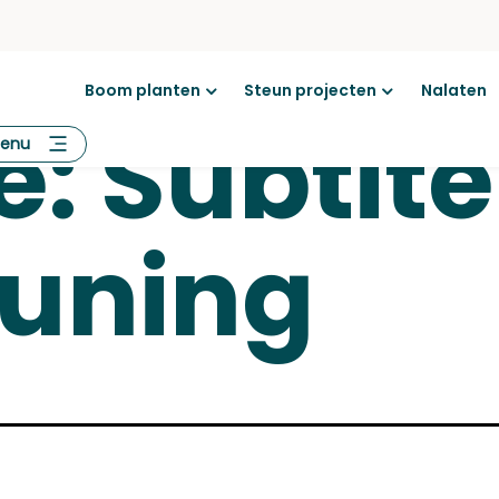
Boom planten
Steun projecten
Nalaten
Open
Open
e:
Subtite
menu
menu
enu
euning