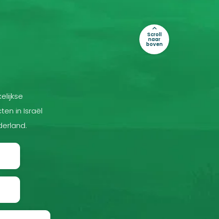
Scroll
naar
boven
elijkse
ten in Israël
derland.