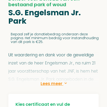
bestaand park of woud
S.G. Engelsman Jr.
Park
Bepaal zelf je donatiebedrag onderaan deze
pagina. Het minimum bedrag voor instandhouding
van dit park is €25.
Uit waardering en dank voor de geweldige
inzet van de heer Engelsman Jr., na ruim 21
jaar voorzitterschap van het JNF, is hem het
S.G. Engelsman Jr. Park aangeboden in de
Negev woestijn. Het park is geplant in en
maakt onderdeel uit van het
Yatir woud
, het
eerst geplante woud in de Negev woestijn.
Kies certificaat en vul de