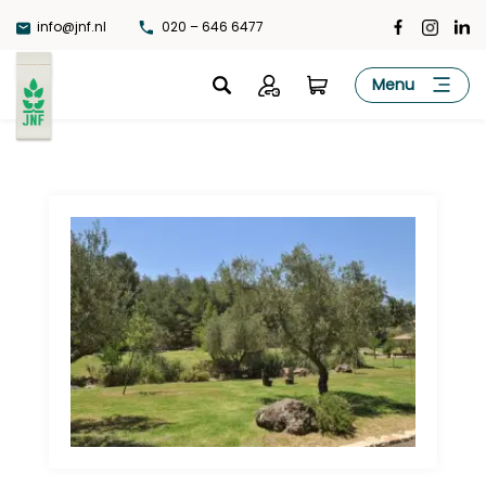
Ga
info@jnf.nl
020 – 646 6477
naar
de
JNF
Menu
inhoud