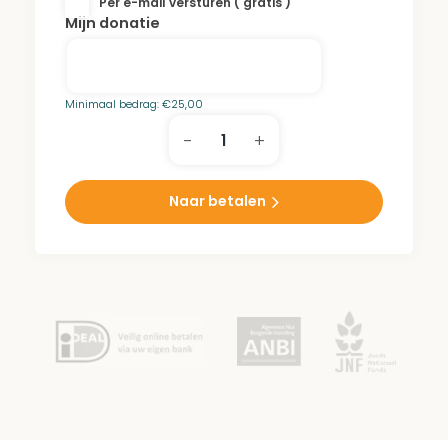
Per e-mail versturen ( gratis )
Mijn donatie
Minimaal bedrag:
€
25,00
-
+
S.G.
Engelsman
Jr.
Naar betalen
Park
aantal