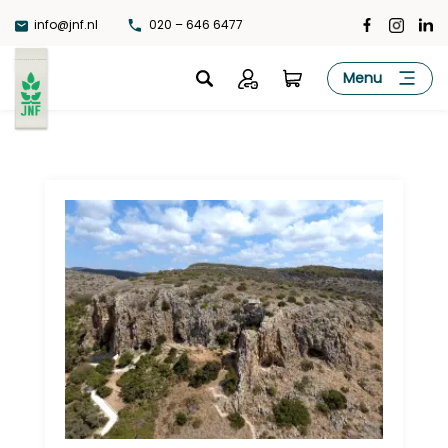
Ga
info@jnf.nl
020 – 646 6477
naar
de
JNF
Menu
inhoud