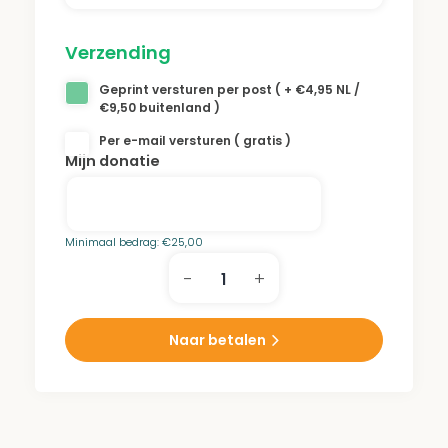
Verzending
Geprint versturen per post ( + €4,95 NL /
€9,50 buitenland )
Per e-mail versturen ( gratis )
Mijn donatie
Minimaal bedrag:
€
25,00
-
+
Rebecca
Hijman-
Kuyt
Naar betalen
Park
aantal