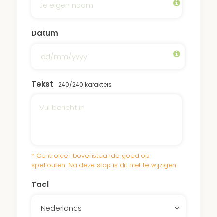
Het continue onderhoud van onze bossen
en
parken
zorgt ervoor dat de bomen de
Datum
hitte en droogte overleven. Een donatie aan
Rebecca Hijman-Kuyt Park draagt bij aan dit
onderhoud.
Tekst
240
/240 karakters
Bekijk
hier
een video van het park.
* Controleer bovenstaande goed op
spelfouten. Na deze stap is dit niet te wijzigen.
Taal
Nederlands