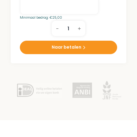
Minimaal bedrag:
€
25,00
-
+
Laurens-
Geert
Samuel
Naar betalen
Eijgelaar
Park
aantal