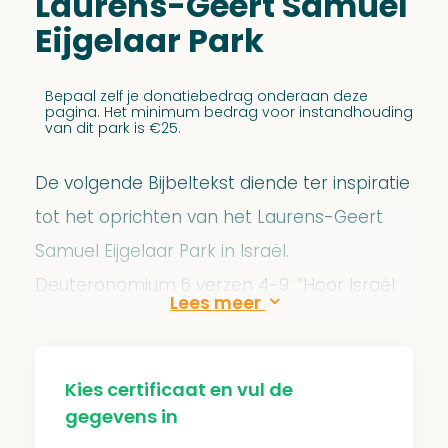
Laurens-Geert Samuel
Eijgelaar Park
Bepaal zelf je donatiebedrag onderaan deze
pagina. Het minimum bedrag voor instandhouding
van dit park is €25.
De volgende Bijbeltekst diende ter inspiratie
tot het oprichten van het Laurens-Geert
Samuel Eijgelaar Park in Israël.
Deuteronomium 6 verzen 4-9: ”Hoor Israël:
De Heere is onze God; De Heere is één”.
De JNF bossen worden constant
Kies certificaat en vul de
onderhouden en schoongehouden door het
gegevens in
JNF. De parken zijn 24 uur per dag gratis