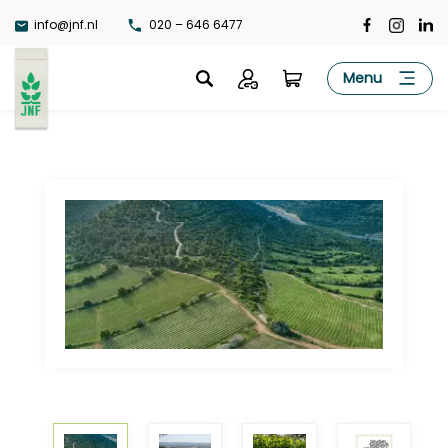
Ga
info@jnf.nl
020 – 646 6477
naar
de
JNF
Menu
inhoud