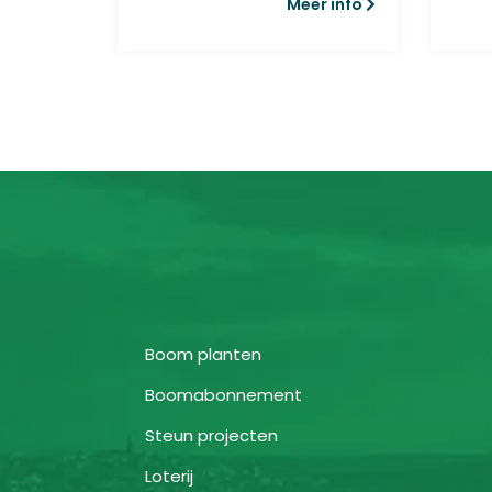
r info
Meer info
Goren ter nagedachtenis
aan...
Boom planten
Boomabonnement
Steun projecten
Loterij