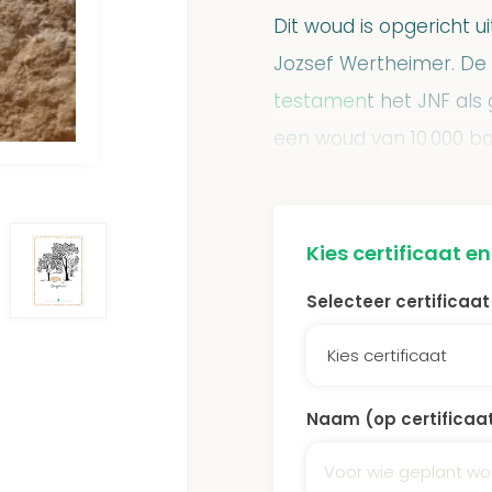
Dit woud is opgericht 
Jozsef Wertheimer. De 
testamen
t het JNF al
een woud van 10.000 bo
Het woud maakt onderd
oudste geplante woud 
Kies certificaat e
dragen bij aan het teg
Selecteer certificaa
voor voedsel en besch
Kies certificaat
De JNF bossen worden
schoongehouden door he
Naam (op certificaa
dag gratis toegankelij
voor recreatieplekken,