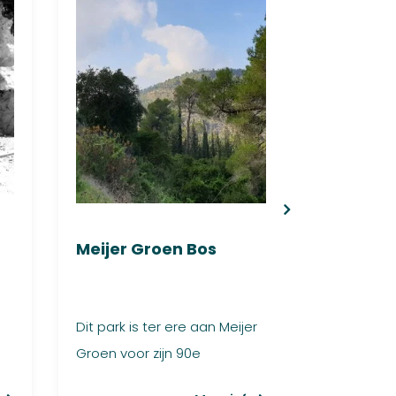
Meijer Groen Bos
Yatir W
Dit park is ter ere aan Meijer
Het Yatir 
Groen voor zijn 90e
noorden v
verjaardag.
woestijn e