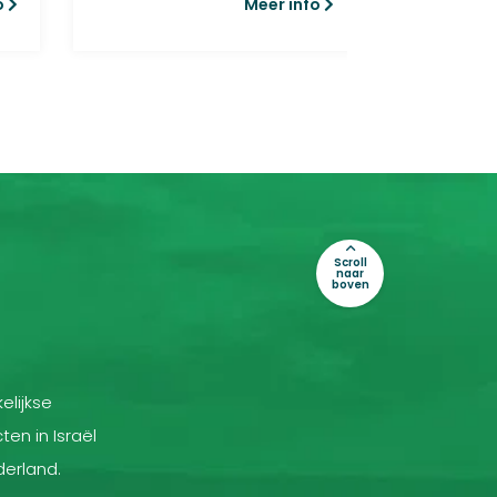
o
Meer info
do...
Scroll
naar
boven
elijkse
ten in Israël
derland.