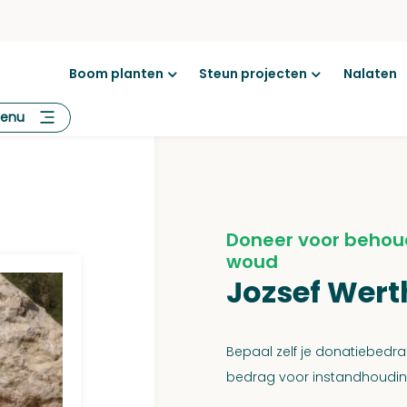
Boom planten
Steun projecten
Nalaten
Open
Open
menu
menu
enu
Doneer voor behou
woud
Jozsef Wer
Bepaal zelf je donatiebed
bedrag voor instandhouding