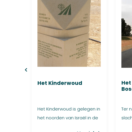
De
Het
Het Kinderwoud
Bos
n alle
Het Kinderwoud is gelegen in
Ter 
het noorden van Israël in de
slac
nabijheid van de plaats
(1909