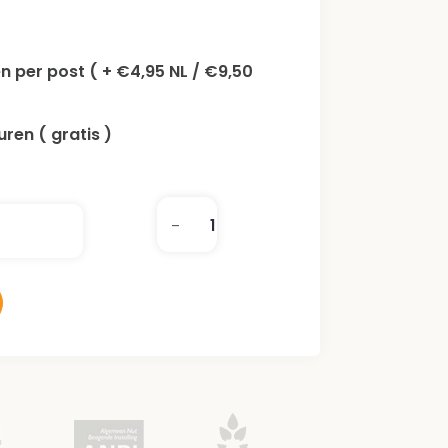
n per post ( + €4,95 NL / €9,50
ren ( gratis )
-
+
Jozsef
Wertheimer
Woud
aantal