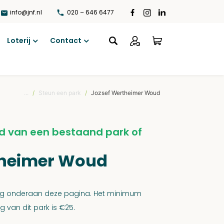
info@jnf.nl
020 – 646 6477
Loterij
Contact
Open
Open
menu
menu
...
/
Steun een park
/
Jozsef Wertheimer Woud
d van een bestaand park of
theimer Woud
rag onderaan deze pagina. Het minimum
 van dit park is €25.