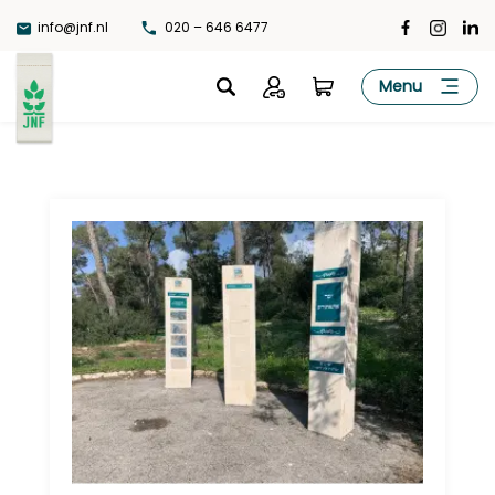
Ga
info@jnf.nl
020 – 646 6477
naar
de
JNF
Menu
inhoud