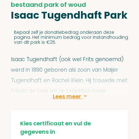
bestaand park of woud
Isaac Tugendhaft Park
Bepaal zelf je donatiebedrag onderaan deze
pagina. Het minimum bedrag voor instandhouding
van dit park is €25.
Isaac Tugendhaft (ook wel Frits genoemd)
werd in 1890 geboren als zoon van Maijer
Tugendhaft en Rachel Klein. Hij trouwde met
Frieda de Liver en ze brachten twee
kinderen voort. Tijdens de oorlog gingen de
familie in onderduik in Maastricht. Maastricht
was de eerste Nederlandse provincie die
Kies certificaat en vul de
gegevens in
bevrijd werd. Frits zette zich meteen na de