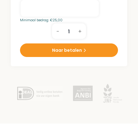
Minimaal bedrag:
€
25,00
-
+
Isaac
Tugendhaft
Park
Naar betalen
aantal