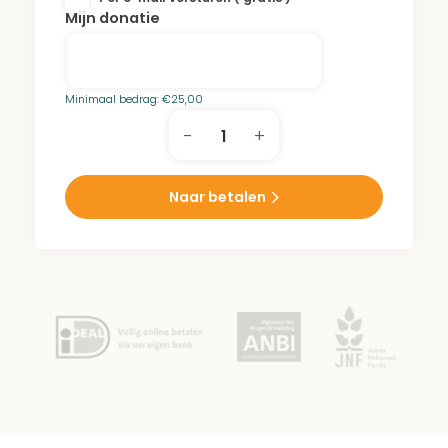
Mijn donatie
Minimaal bedrag:
€
25,00
-
+
Inge
Levie-
Philips
Naar betalen
Park
aantal