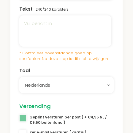
hitte en droogte overleven. Een donatie aan
Tekst
het Inge Levie-Philips Park draagt bij aan dit
240
/240 karakters
onderhoud.
* Controleer bovenstaande goed op
spelfouten. Na deze stap is dit niet te wijzigen.
Taal
Nederlands
Verzending
Geprint versturen per post ( + €4,95 NL /
€9,50 buitenland )
Per e-mail versturen ( gratis )