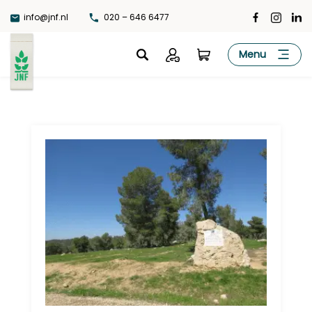
Ga
info@jnf.nl
020 – 646 6477
naar
de
JNF
Menu
inhoud