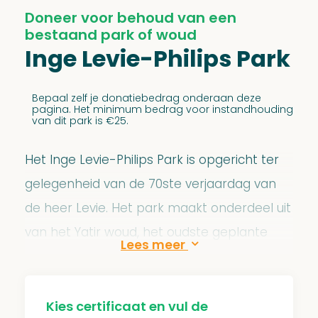
Doneer voor behoud van een
bestaand park of woud
Inge Levie-Philips Park
Bepaal zelf je donatiebedrag onderaan deze
pagina. Het minimum bedrag voor instandhouding
van dit park is €25.
Het Inge Levie-Philips Park is opgericht ter
gelegenheid van de 70ste verjaardag van
de heer Levie. Het park maakt onderdeel uit
van het Yatir woud, het oudste geplante
woud in de Negev woestijn. Op 14 juli 1997 is
het officieel ingewijd in Israël, in het bijzijn
van diverse familieleden.
Kies certificaat en vul de