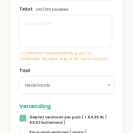
Tekst
240
/240 karakters
Het continue onderhoud van onze bossen
en parken zorgt ervoor dat de bomen de
hitte en droogte overleven. Een donatie aan
het Hertzberger Park draagt bij aan dit
* Controleer bovenstaande goed op
onderhoud.
spelfouten. Na deze stap is dit niet te wijzigen.
Taal
Nederlands
Verzending
Geprint versturen per post ( + €4,95 NL /
€9,50 buitenland )
Per e-mail versturen ( gratis )