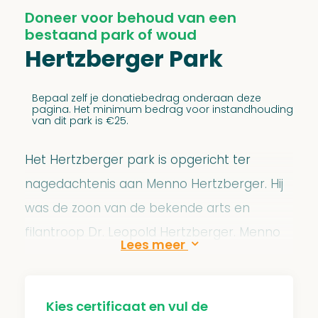
Doneer voor behoud van een
bestaand park of woud
Hertzberger Park
Bepaal zelf je donatiebedrag onderaan deze
pagina. Het minimum bedrag voor instandhouding
van dit park is €25.
Het Hertzberger park is opgericht ter
nagedachtenis aan Menno Hertzberger. Hij
was de zoon van de bekende arts en
filantroop Dr. Leopold Hertzberger. Menno
Hertzberger opende op 17 mei 1923 zijn
Internationaal Antiquariaat in Amsterdam.
Datzelfde jaar nog hield hij zijn eerste
Kies certificaat en vul de