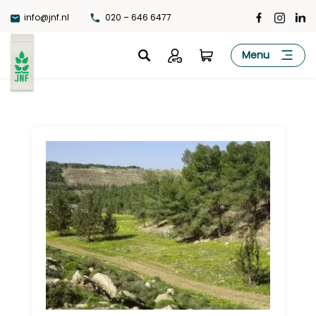
Ga
info@jnf.nl
020 – 646 6477
naar
de
JNF
Menu
inhoud