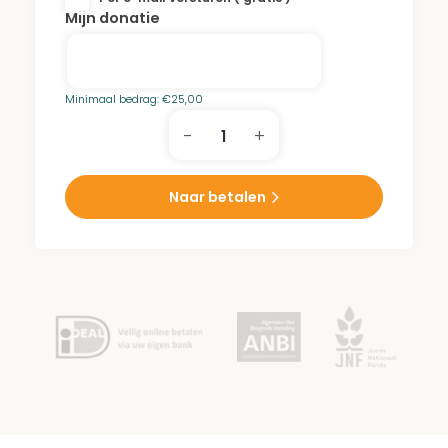
Mijn donatie
Minimaal bedrag:
€
25,00
-
+
Hertzberger
Park
aantal
Naar betalen