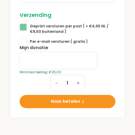
en
parken
zorgt ervoor dat de bomen de
Verzending
hitte en droogte overleven. Een donatie aan
Geprint versturen per post ( + €4,95 NL /
het Harlingen park draagt bij aan dit
€9,50 buitenland )
onderhoud.
Per e-mail versturen ( gratis )
Mijn donatie
Minimaal bedrag:
€
25,00
-
+
Harlingen
Park
aantal
Naar betalen