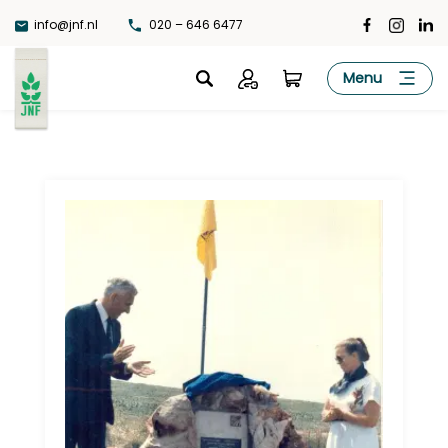
Ga
info@jnf.nl
020 – 646 6477
naar
de
JNF
Menu
inhoud