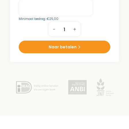
Minimaal bedrag:
€
25,00
-
+
Goudsmit
Park
aantal
Naar betalen