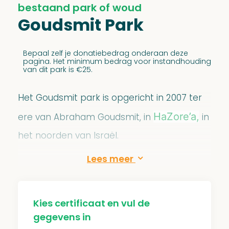
bestaand park of woud
Goudsmit Park
Bepaal zelf je donatiebedrag onderaan deze
pagina. Het minimum bedrag voor instandhouding
van dit park is €25.
Het Goudsmit park is opgericht in 2007 ter
HaZore’a,
ere van Abraham Goudsmit, in
in
het noorden van Israël.
De JNF bossen worden constant
onderhouden en schoongehouden door het
JNF. De parken zijn 24 uur per dag gratis
Kies certificaat en vul de
toegankelijk voor iedereen. De bossen
gegevens in