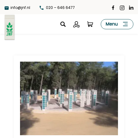
Ga
info@jnf.nl
020 – 646 6477
naar
de
JNF
Menu
inhoud