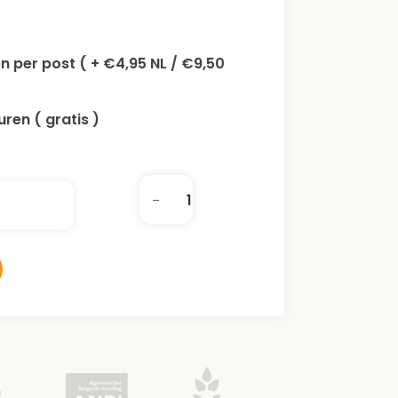
n per post ( + €4,95 NL / €9,50
ren ( gratis )
-
+
Gaasterlân-
Sleat
Park
aantal