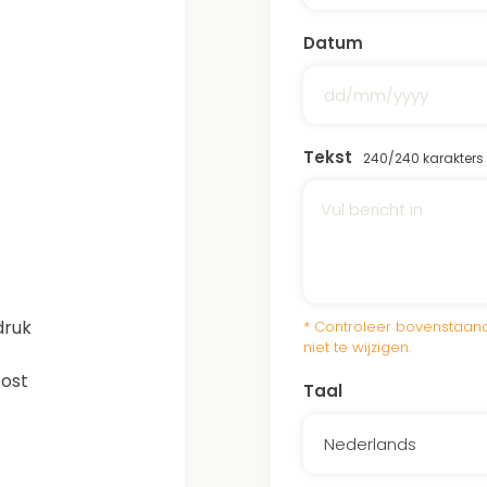
Gaasterlân-Sleat Park.
Datum
Bekijk
hier
een video va
Sleat Park deel uitmaak
Tekst
240
/240 karakters
Het continue onderhou
ervoor dat de bomen de
donatie aan het Gaaster
onderhoud.
druk
* Controleer bovenstaand
niet te wijzigen.
post
Taal
Nederlands