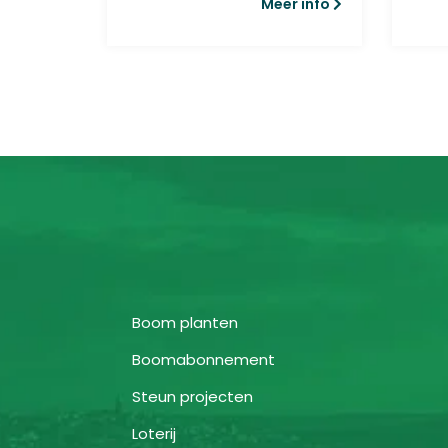
r info
Meer info
Goren ter nagedachtenis
aan...
Boom planten
Boomabonnement
Steun projecten
Loterij