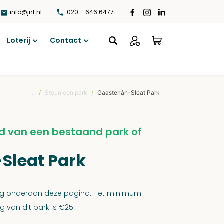
info@jnf.nl
020 – 646 6477
Loterij
Contact
Open
Open
menu
menu
...
/
Steun een park
/
Gaasterlân-Sleat Park
d van een bestaand park of
Sleat Park
rag onderaan deze pagina. Het minimum
 van dit park is €25.