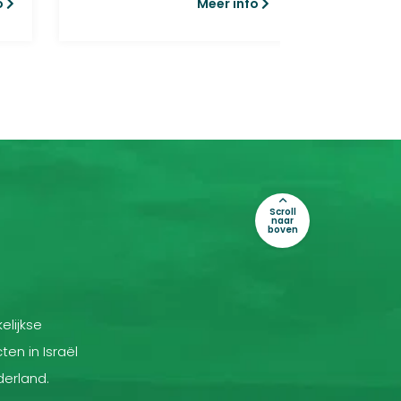
o
Meer info
in...
Scroll
naar
boven
elijkse
ten in Israël
derland.