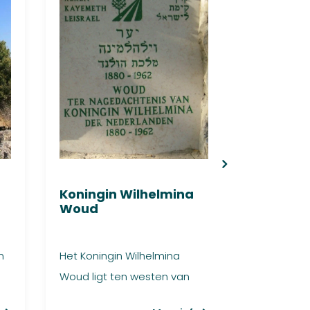
Koningin Wilhelmina
Sally N
Woud
n
Het Koningin Wilhelmina
Woud ligt ten westen van
Nazareth. Het is opgericht