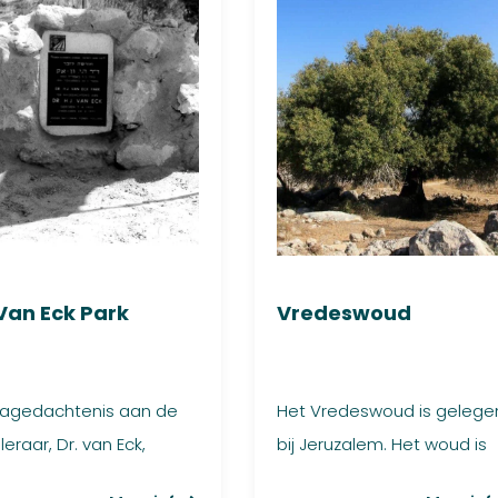
 Van Eck Park
Vredeswoud
nagedachtenis aan de
Het Vredeswoud is gelege
eraar, Dr. van Eck,
bij Jeruzalem. Het woud is
eind jaren ‘60 opgerich...