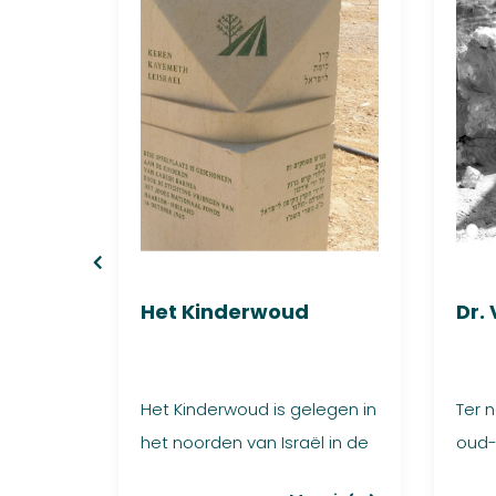
Het Kinderwoud
Dr.
n
Het Kinderwoud is gelegen in
Ter 
ev
het noorden van Israël in de
oud-l
 in 1964
nabijheid van de plaats