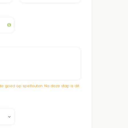
n het woud waarvan het Gaasterlân-
t.
d van onze bossen en parken zorgt
 hitte en droogte overleven. Een
lân-Sleat Park draagt bij aan dit
e goed op spelfouten. Na deze stap is dit