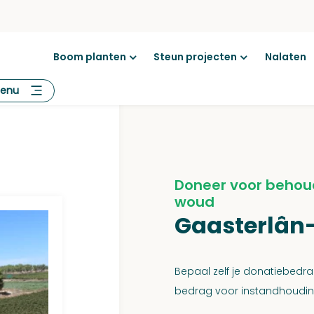
Boom planten
Steun projecten
Nalaten
Open
Open
menu
menu
enu
Doneer voor behou
woud
Gaasterlân-
Bepaal zelf je donatiebed
bedrag voor instandhouding