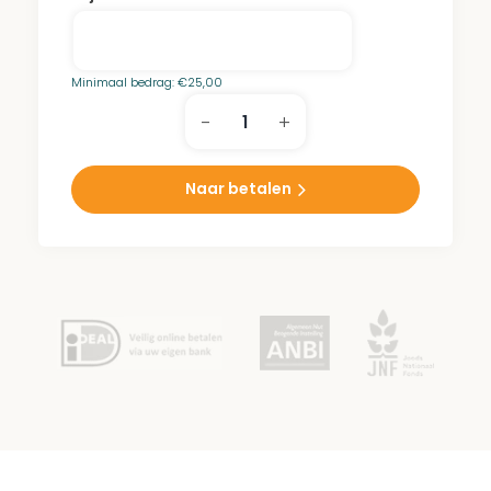
Minimaal bedrag:
€
25,00
-
+
Familie
Stork
Park
Naar betalen
aantal