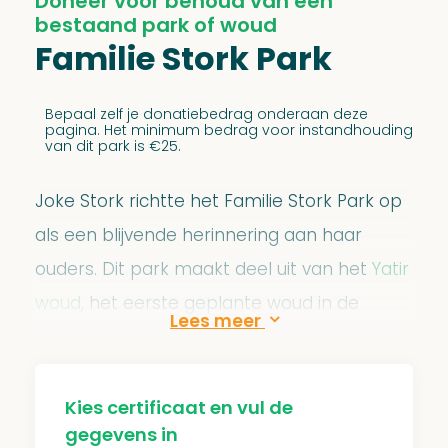
Doneer voor behoud van een
bestaand park of woud
Familie Stork Park
Bepaal zelf je donatiebedrag onderaan deze
pagina. Het minimum bedrag voor instandhouding
van dit park is €25.
Joke Stork richtte het Familie Stork Park op
als een blijvende herinnering aan haar
ouders. Dit park maakt deel uit van het
Yatir
woud
, het eerste geplante woud in de
Negev woestijn. De bomen dragen bij aan
het tegengaan van verwoestijning en
zorgen voor voedsel en bescherming voor
Kies certificaat en vul de
gegevens in
mens en dier.