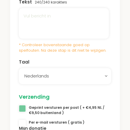
Tekst
240
/240 karakters
onderhoud.
Bekijk
hier
een video van het woud waarvan
dit park deel uitmaakt.
* Controleer bovenstaande goed op
spelfouten. Na deze stap is dit niet te wijzigen.
Taal
Nederlands
Verzending
Geprint versturen per post ( + €4,95 NL /
€9,50 buitenland )
Per e-mail versturen ( gratis )
Mijn donatie