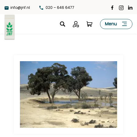
Ga
info@jnf.nl
020 – 646 6477
naar
de
JNF
Menu
inhoud