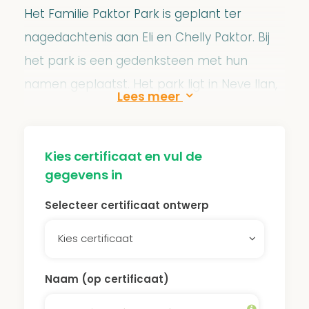
Het Familie Paktor Park is geplant ter
nagedachtenis aan Eli en Chelly Paktor. Bij
het park is een gedenksteen met hun
namen geplaatst. Het park ligt in Neve Ilan,
in de heuvels van Jeruzalem. De bomen
dragen bij aan het tegengaan van
verwoestijning en zorgen voor voedsel en
Kies certificaat en vul de
gegevens in
bescherming voor mens en dier.
Selecteer certificaat ontwerp
De JNF bossen worden constant
onderhouden en schoongehouden door het
Kies certificaat
JNF. De parken zijn 24 uur per dag gratis
Naam (op certificaat)
toegankelijk voor iedereen. De bossen
zorgen voor recreatieplekken, houden