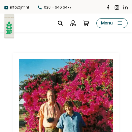
Ga
info@jnf.nl
020 – 646 6477
naar
de
JNF
Menu
inhoud