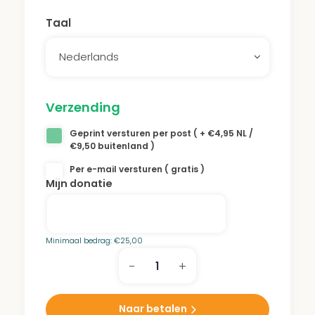
Taal
Nederlands
Verzending
Geprint versturen per post ( + €4,95 NL /
€9,50 buitenland )
Per e-mail versturen ( gratis )
Mijn donatie
Minimaal bedrag:
€
25,00
-
+
Familie
Paktor
Park
Naar betalen