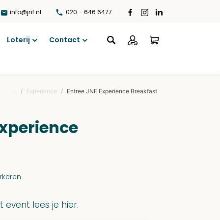
info@jnf.nl
020 – 646 6477
Loterij
Contact
Open
Open
menu
menu
...
/
Experience
/
Entree JNF Experience Breakfast
Experience
arkeren
 event lees je hier.