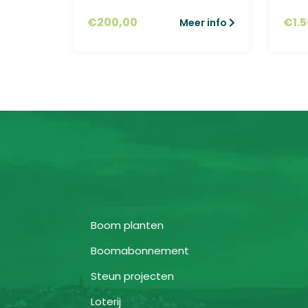
€
200,00
€
1.
r info
Meer info
Boom planten
Boomabonnement
Steun projecten
Loterij