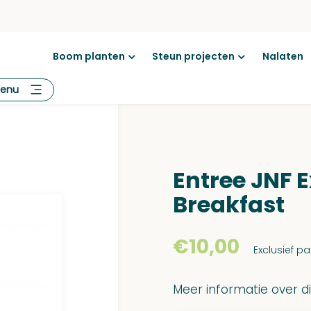
Boom planten
Steun projecten
Nalaten
Open
Open
menu
menu
enu
Entree JNF 
Breakfast
€
10,00
Exclusief p
Meer informatie over dit