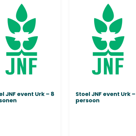
el JNF event Urk – 8
Stoel JNF event Urk – 
sonen
persoon