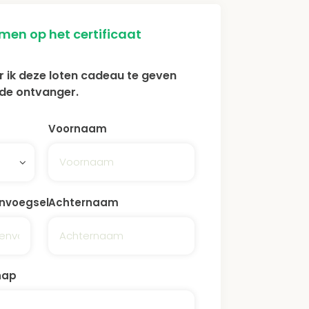
en op het certificaat
r ik deze loten cadeau te geven
de ontvanger.
Voornaam
nvoegsel
Achternaam
hap