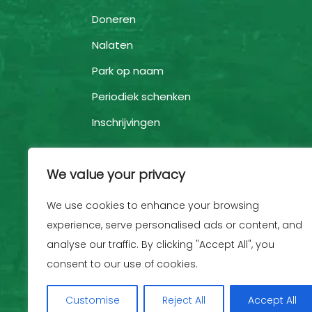
Doneren
Nalaten
Park op naam
Periodiek schenken
Inschrijvingen
We value your privacy
We use cookies to enhance your browsing
experience, serve personalised ads or content, and
analyse our traffic. By clicking "Accept All", you
consent to our use of cookies.
Customise
Reject All
Accept All