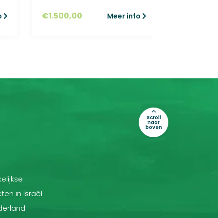
€
1.500,00
€
200,00
o
Meer info
Scroll
naar
boven
elijkse
ten in Israël
derland.