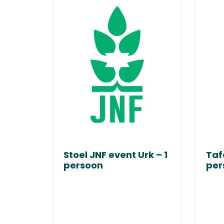
Urk – 8
Stoel JNF event Urk – 1
Taf
persoon
per