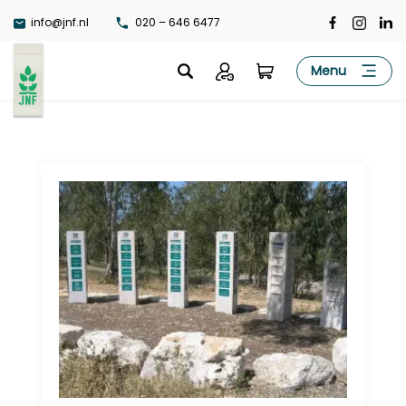
Ga
info@jnf.nl
020 – 646 6477
naar
de
JNF
Menu
inhoud