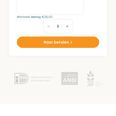
Minimaal bedrag:
€
25,00
-
+
Diesveld
Park
aantal
Naar betalen