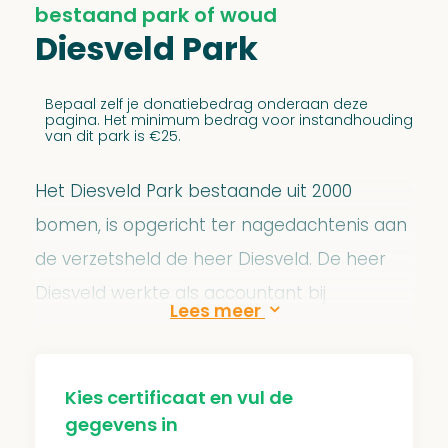
bestaand park of woud
Diesveld Park
Bepaal zelf je donatiebedrag onderaan deze
pagina. Het minimum bedrag voor instandhouding
van dit park is €25.
Het Diesveld Park bestaande uit 2000
bomen, is opgericht ter nagedachtenis aan
de verzetsheld de heer Diesveld. De heer
Diesveld werkte als accountant bij
Systemen Keesing, gerund door de Joodse
journalist, uitgever en kinderboekschrijver
Isaäc Keesing. De heer Diesveld loodste
Kies certificaat en vul de
gegevens in
standvastig en behendig de Joodse