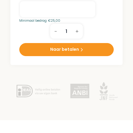
Minimaal bedrag:
€
25,00
-
+
Anhang
Park
aantal
Naar betalen