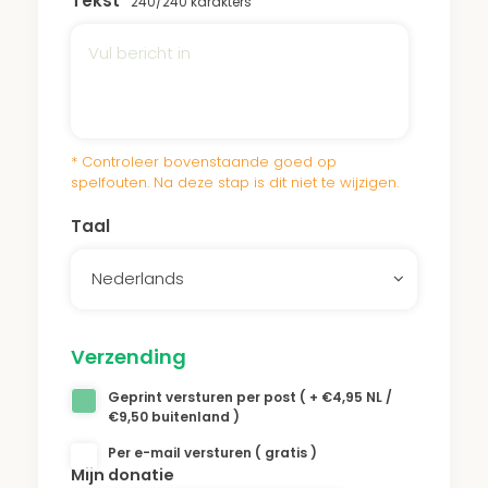
Tekst
240
/240 karakters
verwoestijning tegen, voorkomen
zandverstuivingen en zorgen voor de
opname van CO2 en uitstoot van zuurstof.
Het continue onderhoud van onze bossen
* Controleer bovenstaande goed op
spelfouten. Na deze stap is dit niet te wijzigen.
en parken zorgt ervoor dat de bomen de
hitte en droogte overleven. Een donatie aan
Taal
het Anhang Park draagt bij aan dit
Nederlands
onderhoud.
Verzending
Bekijk
hier
een video van het Yatir woud.
Geprint versturen per post ( + €4,95 NL /
€9,50 buitenland )
Per e-mail versturen ( gratis )
Mijn donatie