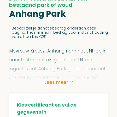
bestaand park of woud
Anhang Park
Bepaal zelf je donatiebedrag onderaan deze
pagina. Het minimum bedrag voor instandhouding
van dit park is €25.
Mevrouw Krausz-Anhang nam het JNF op in
haar
testament
als goed doel. Uit een
legaat is het Anhang Park geplant door het
JNF, ter nagedachtenis aan haar zuster,
Hella Zacharias Anhang. Hella stierf in
Auschwitz tijdens de Tweede Wereldoorlog.
Door het planten van een park op haar
Kies certificaat en vul de
gegevens in
naam wordt zij voor altijd geëerd en nooit