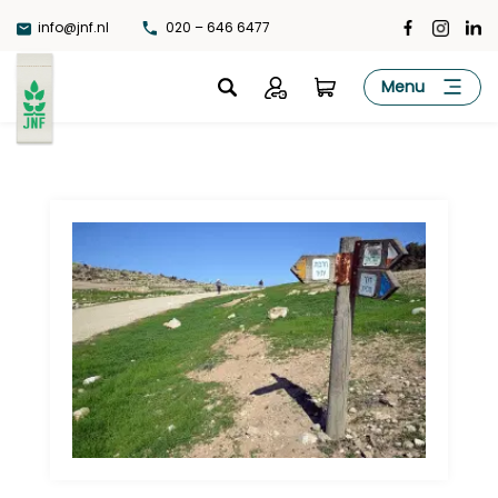
Ga
info@jnf.nl
020 – 646 6477
naar
de
JNF
Menu
inhoud