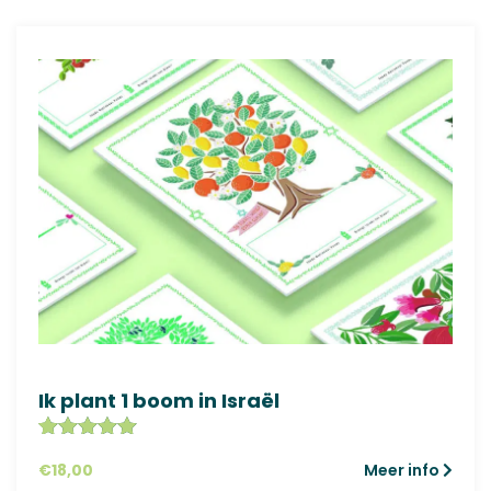
Ik plant 1 boom in Israël
Gewaardeer
3
€
18,00
Meer info
d
5.00
op
5