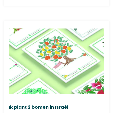
gebaseerd
op
klant
waarderinge
n
Ik plant 2 bomen in Israël