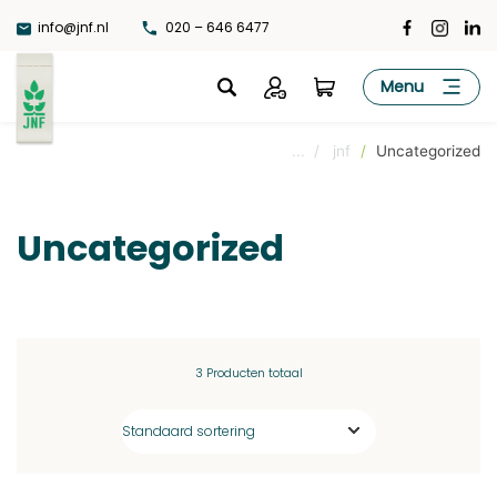
Ga
info@jnf.nl
020 – 646 6477
naar
de
JNF
Menu
inhoud
... / jnf
/
Uncategorized
Uncategorized
3 Producten totaal